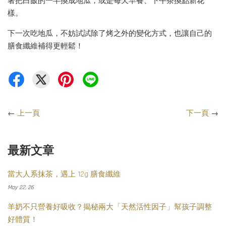
著把白飯的一半換成地瓜，或是每天早餐、下午茶換點新花
樣。
下一次吃地瓜，不妨試試除了烤之外的變化方式，也讓自己的
膳食纖維補得更輕鬆！
←
上一頁
下一頁
→
最新文章
當大人系抹茶，遇上 12g 膳食纖維
May 22, 26
羊奶不只營養好吸收？揭秘兩大「天然活性因子」幫孩子調整
好體質！