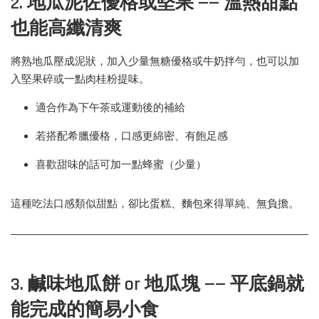
2. 地瓜泥佐優格或堅果 —— 溫熱甜點
也能高纖清爽
將熟地瓜壓成泥狀，加入少量無糖優格或牛奶拌勻，也可以加
入堅果碎或一點肉桂粉提味。
適合作為下午茶或運動後的補給
若搭配希臘優格，口感更綿密、有飽足感
喜歡甜味的話可加一點蜂蜜（少量）
這種吃法口感類似甜點，卻比蛋糕、麵包來得單純、無負擔。
3. 鹹味地瓜餅 or 地瓜塊 —— 平底鍋就
能完成的簡易小食