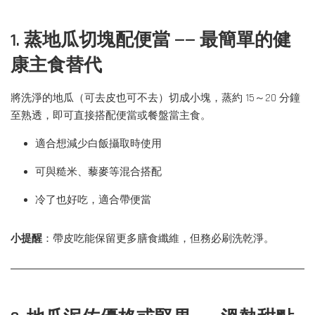
1. 蒸地瓜切塊配便當 —— 最簡單的健
康主食替代
將洗淨的地瓜（可去皮也可不去）切成小塊，蒸約 15～20 分鐘
至熟透，即可直接搭配便當或餐盤當主食。
適合想減少白飯攝取時使用
可與糙米、藜麥等混合搭配
冷了也好吃，適合帶便當
小提醒
：帶皮吃能保留更多膳食纖維，但務必刷洗乾淨。