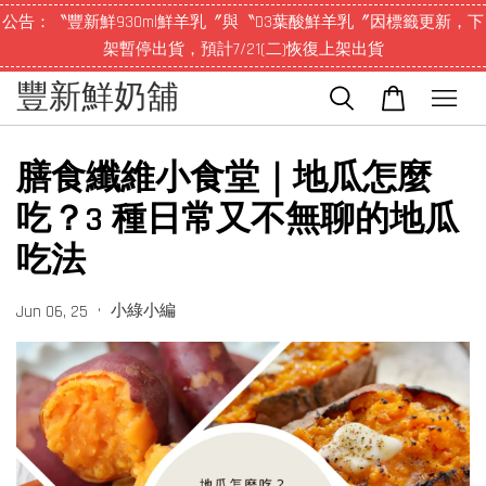
公告：〝豐新鮮930ml鮮羊乳〞與〝D3葉酸鮮羊乳〞因標籤更新，下
架暫停出貨，預計7/21(二)恢復上架出貨
豐新鮮奶舖
膳食纖維小食堂｜地瓜怎麼
吃？3 種日常又不無聊的地瓜
吃法
•
小綠小編
Jun 06, 25