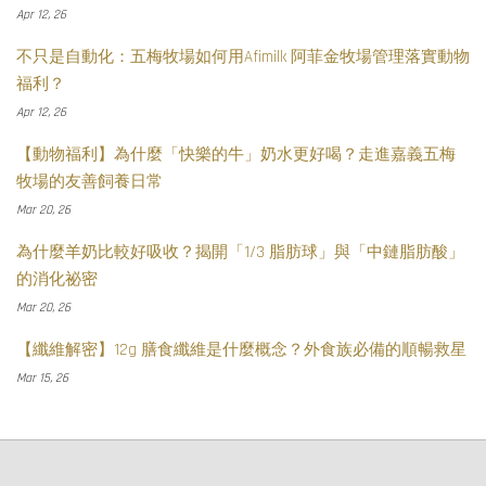
Apr 12, 26
不只是自動化：五梅牧場如何用Afimilk 阿菲金牧場管理落實動物
福利？
Apr 12, 26
【動物福利】為什麼「快樂的牛」奶水更好喝？走進嘉義五梅
牧場的友善飼養日常
Mar 20, 26
為什麼羊奶比較好吸收？揭開「1/3 脂肪球」與「中鏈脂肪酸」
的消化祕密
Mar 20, 26
【纖維解密】12g 膳食纖維是什麼概念？外食族必備的順暢救星
Mar 15, 26