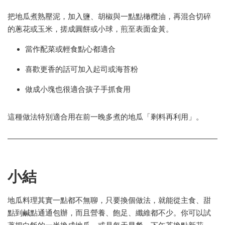
把地瓜煮熟壓泥，加入鹽、胡椒與一點點橄欖油，再混合切碎
的蔥花或玉米，搓成圓餅或小球，煎至表面金黃。
當作配菜或輕食點心都適合
喜歡更香的話可加入起司或海苔粉
做成小塊也很適合孩子手抓食用
這種做法特別適合用在前一晚多煮的地瓜「剩料再利用」。
小結
地瓜料理其實一點都不無聊，只要換個做法，就能從主食、甜
點到鹹點通通包辦，而且營養、飽足、纖維都不少。你可以試