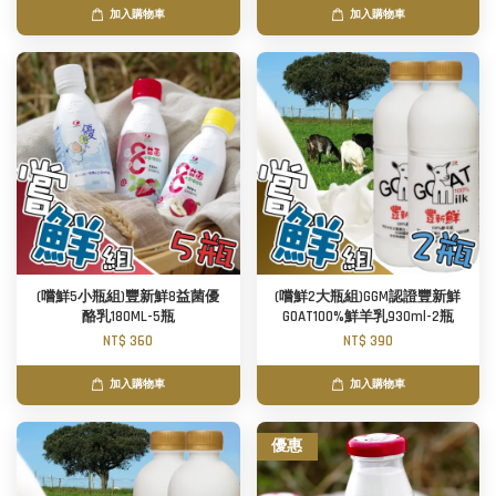
加入購物車
加入購物車
(嚐鮮5小瓶組)豐新鮮8益菌優
(嚐鮮2大瓶組)GGM認證豐新鮮
酪乳180ML-5瓶
GOAT100%鮮羊乳930ml-2瓶
NT$ 360
NT$ 390
加入購物車
加入購物車
優惠