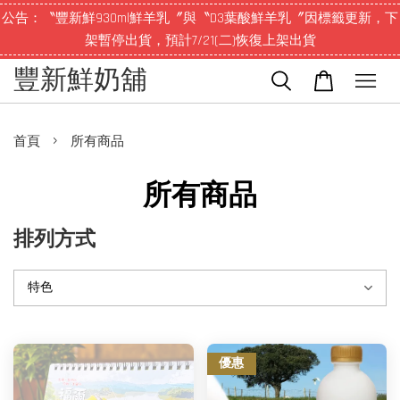
公告：〝豐新鮮930ml鮮羊乳〞與〝D3葉酸鮮羊乳〞因標籤更新，下
架暫停出貨，預計7/21(二)恢復上架出貨
豐新鮮奶舖
›
首頁
所有商品
所有商品
排列方式
優惠