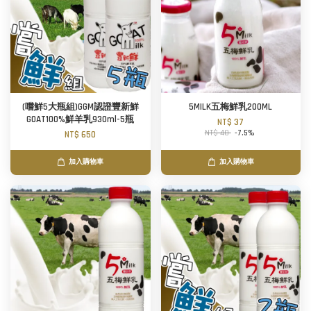
(嚐鮮5大瓶組)GGM認證豐新鮮
5MILK五梅鮮乳200ML
GOAT100%鮮羊乳930ml-5瓶
NT$ 37
NT$ 40
-7.5%
NT$ 650
加入購物車
加入購物車