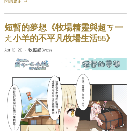
閱讀更多 →
短暫的夢想《牧場精靈與超ㄎ一
ㄤ小羊的不平凡牧場生活55》
Apr 12, 26
軟擦貓Gyosei
•