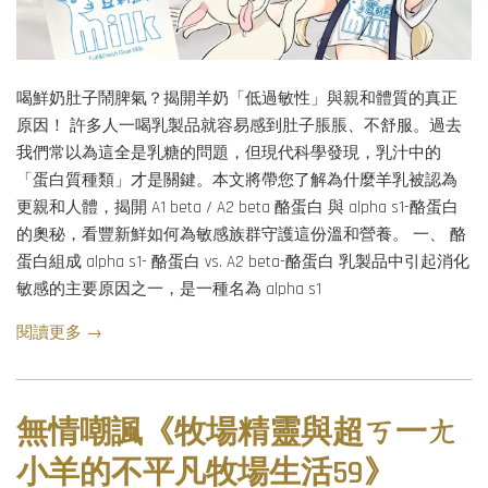
喝鮮奶肚子鬧脾氣？揭開羊奶「低過敏性」與親和體質的真正
原因！ 許多人一喝乳製品就容易感到肚子脹脹、不舒服。過去
我們常以為這全是乳糖的問題，但現代科學發現，乳汁中的
「蛋白質種類」才是關鍵。本文將帶您了解為什麼羊乳被認為
更親和人體，揭開 A1 beta / A2 beta 酪蛋白 與 alpha s1-酪蛋白
的奧秘，看豐新鮮如何為敏感族群守護這份溫和營養。 一、 酪
蛋白組成 alpha s1- 酪蛋白 vs. A2 beta-酪蛋白 乳製品中引起消化
敏感的主要原因之一，是一種名為 alpha s1
閱讀更多 →
無情嘲諷《牧場精靈與超ㄎ一ㄤ
小羊的不平凡牧場生活59》