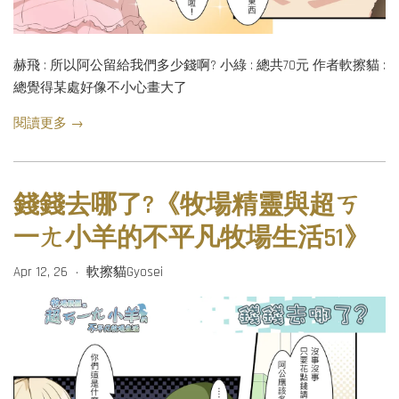
赫飛 : 所以阿公留給我們多少錢啊? 小綠 : 總共70元 作者軟擦貓 :
總覺得某處好像不小心畫大了
閱讀更多 →
錢錢去哪了?《牧場精靈與超ㄎ
一ㄤ小羊的不平凡牧場生活51》
Apr 12, 26
軟擦貓Gyosei
•