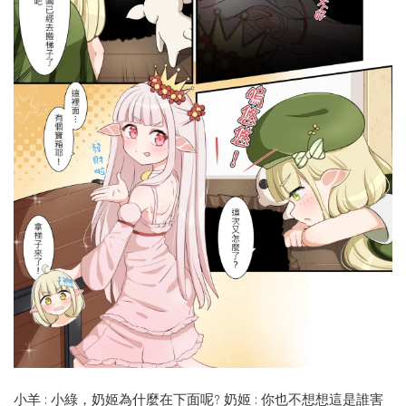
小羊 : 小綠，奶姬為什麼在下面呢? 奶姬 : 你也不想想這是誰害