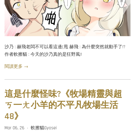
沙乃 : 赫飛老闆不可以看這邊(甩 赫飛 : 為什麼突然就動手了!?
作者軟擦貓 : 今天的沙乃真的是狂野風!!
閱讀更多 →
這是什麼怪味?《牧場精靈與超
ㄎ一ㄤ小羊的不平凡牧場生活
48》
Mar 06, 26
軟擦貓Gyosei
•