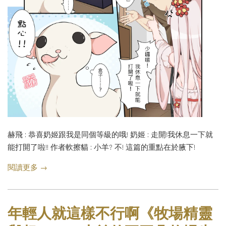
赫飛 : 恭喜奶姬跟我是同個等級的哦! 奶姬 : 走開!我休息一下就
能打開了啦!! 作者軟擦貓 : 小羊? 不! 這篇的重點在於腋下!
閱讀更多 →
年輕人就這樣不行啊《牧場精靈