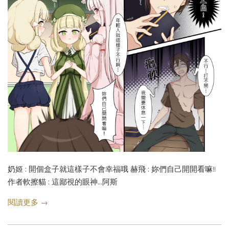
奶姬 : 開個盒子就這樣子不會幸福哦 赫飛 : 妳們自己開開看嘛!!
作者軟擦貓 : 這鄙視的眼神...阿斯
閱讀更多 →