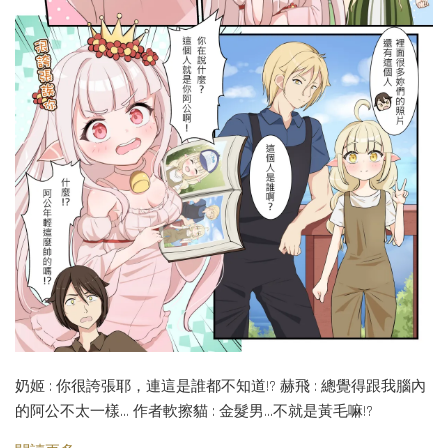
奶姬 : 你很誇張耶，連這是誰都不知道!? 赫飛 : 總覺得跟我腦內
的阿公不太一樣... 作者軟擦貓 : 金髮男...不就是黃毛嘛!?