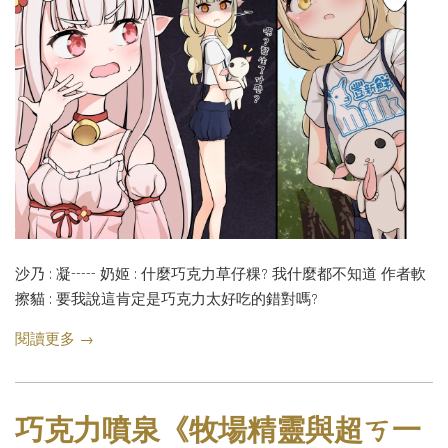
沙乃 : 凝----- 奶姬 : 什麼巧克力草仔粿? 我什麼都不知道 作者軟
擦貓 : 要我說這肯定是巧克力太好吃的錯對嗎?
閱讀更多 →
巧克力噴泉《牧場精靈與超ㄎ一