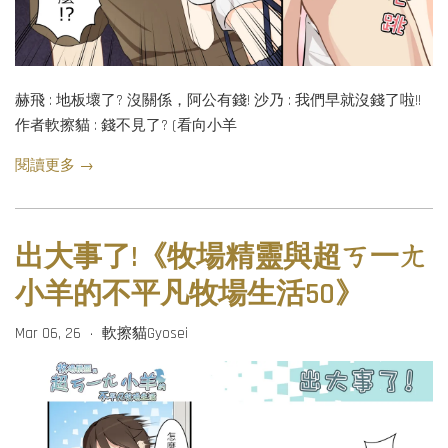
赫飛 : 地板壞了? 沒關係，阿公有錢! 沙乃 : 我們早就沒錢了啦!!
作者軟擦貓 : 錢不見了? (看向小羊
閱讀更多 →
出大事了!《牧場精靈與超ㄎ一ㄤ
小羊的不平凡牧場生活50》
Mar 06, 26
軟擦貓Gyosei
•