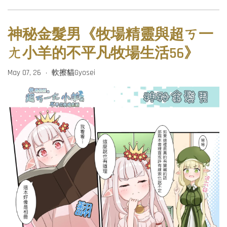
神秘金髮男《牧場精靈與超ㄎ一
ㄤ小羊的不平凡牧場生活56》
May 07, 26
軟擦貓Gyosei
•