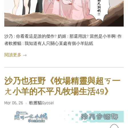
沙乃 : 你看看這是誰的傑作? 奶姬 : 那還用說? 當然是小羊啊! 作
者軟擦貓 : 我知道有人只關心某處有個小羊貼紙
閱讀更多 →
沙乃也狂野《牧場精靈與超ㄎ一
ㄤ小羊的不平凡牧場生活49》
Mar 06, 26
軟擦貓Gyosei
•