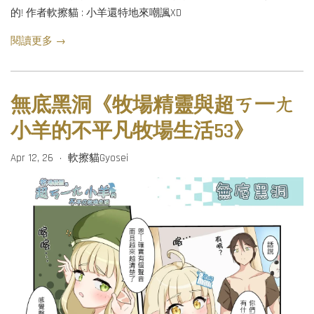
的! 作者軟擦貓 : 小羊還特地來嘲諷XD
閱讀更多 →
無底黑洞《牧場精靈與超ㄎ一ㄤ
小羊的不平凡牧場生活53》
Apr 12, 26
軟擦貓Gyosei
•