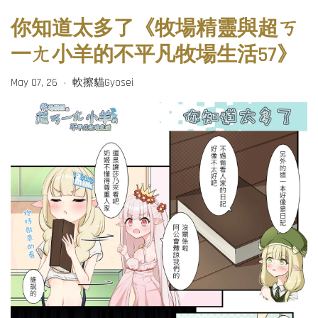
你知道太多了《牧場精靈與超ㄎ
一ㄤ小羊的不平凡牧場生活57》
May 07, 26
軟擦貓Gyosei
•