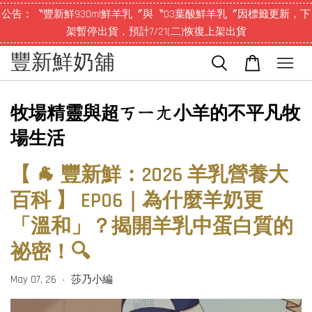
公告：〝豐新鮮930ml鮮羊乳〞與〝D3葉酸鮮羊乳〞因標籤更新，下
架暫停出貨，預計7/21(二)恢復上架出貨
豐新鮮奶舖
牧場精靈與超ㄎㄧㄤ小羊的不平凡牧
場生活
【 🐐 豐新鮮：2026 羊乳營養大
百科 】 EP06｜為什麼羊奶更
「溫和」？揭開羊乳中蛋白質的
祕密！🔍
May 07, 26
莎乃小編
•