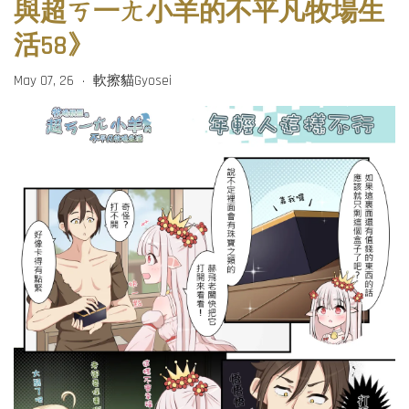
與超ㄎ一ㄤ小羊的不平凡牧場生
活58》
May 07, 26
軟擦貓Gyosei
•