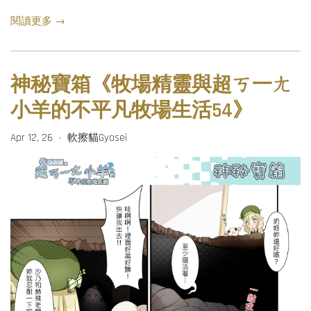
閱讀更多 →
神秘寶箱《牧場精靈與超ㄎ一ㄤ
小羊的不平凡牧場生活54》
Apr 12, 26
軟擦貓Gyosei
•