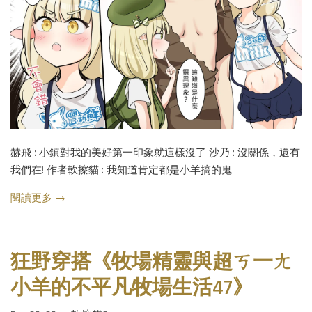
赫飛 : 小鎮對我的美好第一印象就這樣沒了 沙乃 : 沒關係，還有
我們在! 作者軟擦貓 : 我知道肯定都是小羊搞的鬼!!
閱讀更多 →
狂野穿搭《牧場精靈與超ㄎ一ㄤ
小羊的不平凡牧場生活47》