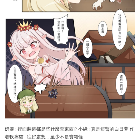
奶姬 : 裡面裝這都是些什麼鬼東西!? 小綠 : 真是短暫的白日夢 作
者軟擦貓 : 往好處想，至少不是寶箱怪