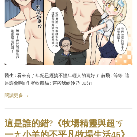
醫生 : 看來有了年紀已經搞不懂年輕人的喜好了 赫飛 : 等等! 這
是誤會啊!! 作者軟擦貓 : 穿搭我給沙乃100分!
閱讀更多 →
這是誰的錯?《牧場精靈與超ㄎ
一ㄤ小羊的不平凡牧場生活46》