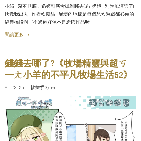
小綠 : 深不見底，奶姬到底會掉到哪去呢? 奶姬 : 別說風涼話了!
快救我出去!! 作者軟擦貓 : 崩壞的地板是每個恐怖遊戲都必備的
經典橋段啊!! (不過這好像不是恐怖作品呀
閱讀更多 →
錢錢去哪了?《牧場精靈與超ㄎ
一ㄤ小羊的不平凡牧場生活52》
Apr 12, 26
軟擦貓Gyosei
•