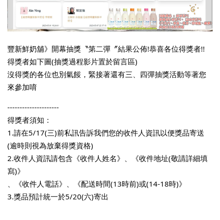
豐新鮮奶舖》開幕抽獎〝第二彈〞結果公佈!恭喜各位得獎者!!
得獎者如下圖(抽獎過程影片置於留言區)
沒得獎的各位也別氣餒，緊接著還有三、四彈抽獎活動等著您
來參加唷
---------------------
得獎者須知：
1.請在5/17(三)前私訊告訴我們您的收件人資訊以便獎品寄送
(逾時則視為放棄得獎資格)
2.收件人資訊請包含《收件人姓名》、《收件地址(敬請詳細填
寫)》
、《收件人電話》、《配送時間(13時前)或(14-18時)》
3.獎品預計統一於5/20(六)寄出