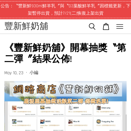
公告：〝豐新鮮930ml鮮羊乳〞與〝D3葉酸鮮羊乳〞因標籤更新，下
架暫停出貨，預計7/21(二)恢復上架出貨
豐新鮮奶舖
《豐新鮮奶舖》開幕抽獎〝第
二彈〞結果公佈!
•
小編
May 10, 23