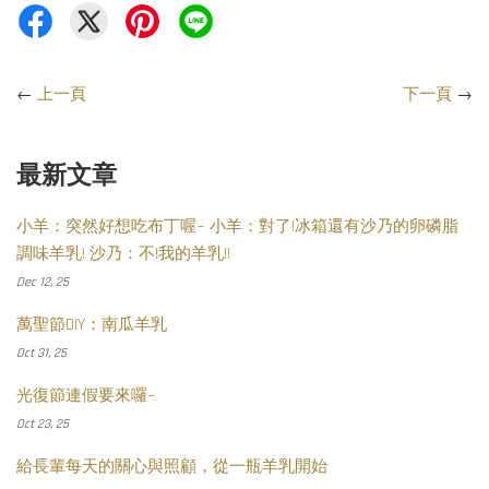
←
上一頁
下一頁
→
最新文章
小羊：突然好想吃布丁喔~ 小羊：對了!冰箱還有沙乃的卵磷脂
調味羊乳! 沙乃：不!我的羊乳!!
Dec 12, 25
萬聖節DIY：南瓜羊乳
Oct 31, 25
光復節連假要來囉~
Oct 23, 25
給長輩每天的關心與照顧，從一瓶羊乳開始