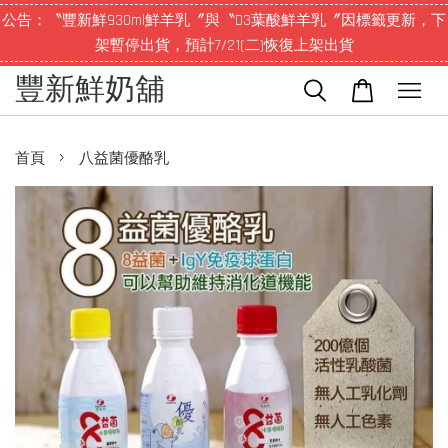
公告：〝豐新鮮930ml鮮羊乳〞與〝D3葉酸鮮羊乳〞因標籤更新，下
架暫停出貨，預計7/21(二)恢復上架出貨
豐新鮮奶舖
›
首頁
八益菌優酪乳