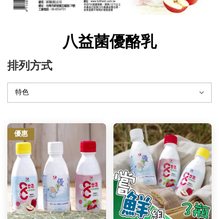
八益菌優酪乳
排列方式
優惠