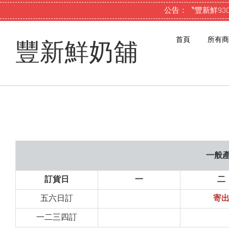
公告：〝豐新鮮93
首頁
所有商
豐新鮮奶舖
一般產
訂貨日
一
二
五六日訂
寄
一二三四訂