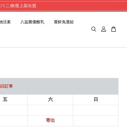
1(二)恢復上架出貨
物活素
八益菌優酪乳
嘗鮮免運組
隔日訂單
五
六
日
寄出