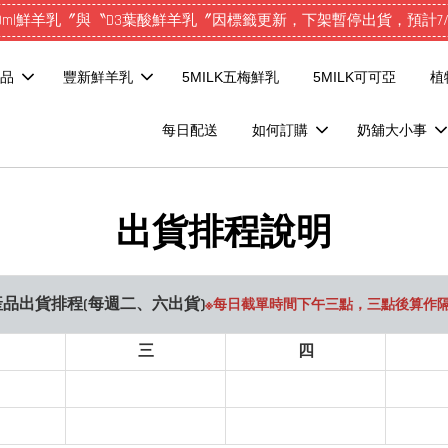
0ml鮮羊乳〞與〝D3葉酸鮮羊乳〞因標籤更新，下架暫停出貨，預計7/2
品
豐新鮮羊乳
5MILK五梅鮮乳
5MILK可可亞
植
每日配送
如何訂購
奶舖大小事
出貨排程說明
品出貨排程(每週二、六出貨)
※每日截單時間下午三點，三點後算作
三
四
出