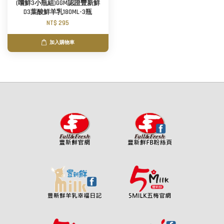
(嚐鮮3小瓶組)GGM認證豐新鮮
D3葉酸鮮羊乳180ML-3瓶
NT$ 295
加入購物車