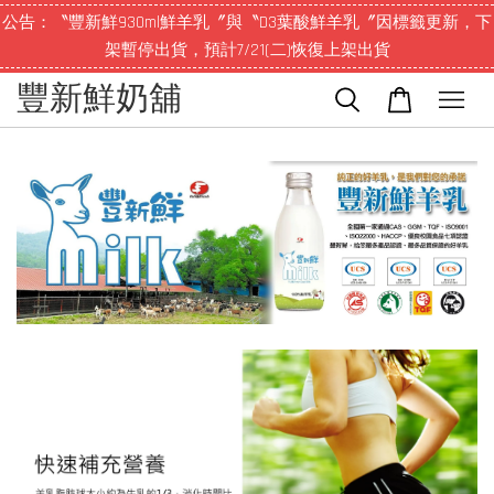
公告：〝豐新鮮930ml鮮羊乳〞與〝D3葉酸鮮羊乳〞因標籤更新，下
架暫停出貨，預計7/21(二)恢復上架出貨
豐新鮮奶舖