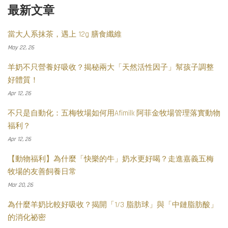
最新文章
當大人系抹茶，遇上 12g 膳食纖維
May 22, 26
羊奶不只營養好吸收？揭秘兩大「天然活性因子」幫孩子調整
好體質！
Apr 12, 26
不只是自動化：五梅牧場如何用Afimilk 阿菲金牧場管理落實動物
福利？
Apr 12, 26
【動物福利】為什麼「快樂的牛」奶水更好喝？走進嘉義五梅
牧場的友善飼養日常
Mar 20, 26
為什麼羊奶比較好吸收？揭開「1/3 脂肪球」與「中鏈脂肪酸」
的消化祕密