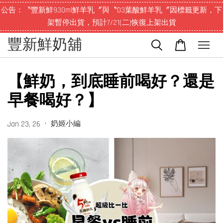
公告：〝豐新鮮930ml鮮羊乳〞與〝D3葉酸鮮羊乳〞因標籤更新，下
架暫停出貨，預計7/21(二)恢復上架出貨
豐新鮮奶舖
【鮮奶，到底睡前喝好？還是
早餐喝好？】
•
奶姬小編
Jan 23, 26