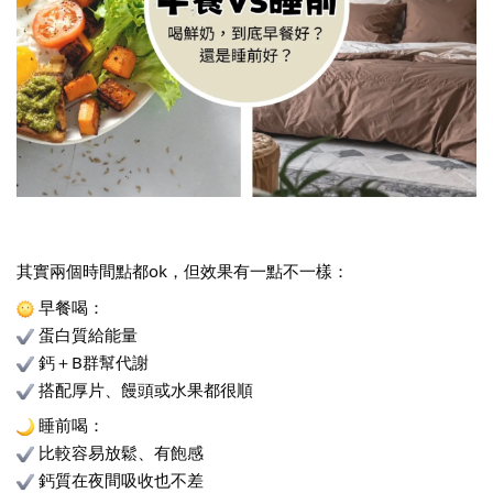
其實兩個時間點都ok，但效果有一點不一樣：
 早餐喝：
 蛋白質給能量
 鈣＋B群幫代謝
 搭配厚片、饅頭或水果都很順
 睡前喝：
 比較容易放鬆、有飽感
 鈣質在夜間吸收也不差