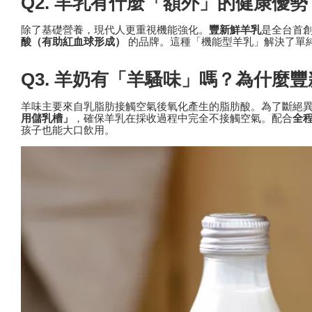
Q2. 羊乳有什麼「額外」的健康優勢
除了基礎營養，現代人更重視機能強化。
豐新鮮羊乳
是全台首
酸（有助紅血球形成）
的品牌。這種「機能型羊乳」解決了單
Q3. 羊奶有「羊騷味」嗎？為什麼
羊味主要來自乳脂肪接觸空氣後氧化產生的脂肪酸。為了斷絕
用儲乳槽」
，確保羊乳在採收過程中完全不接觸空氣。配合
全
孩子也能大口飲用。