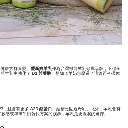
受健康族群喜愛。
豐新鮮羊乳
作為台灣機能羊乳領導品牌，不僅全
一瓶羊乳中強化了
D3 與葉酸
。想知道羊奶怎麼選？這篇百科帶你
/3，且含有更多
A2β 酪蛋白
，結構更貼近母乳。此外，羊乳含有
腸胃敏感或尋求牛奶替代方案的族群，羊乳是更溫潤的選擇。