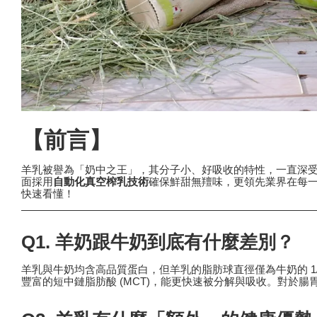
【前言】
羊乳被譽為「奶中之王」，其分子小、好吸收的特性，一直深
面採用
自動化真空榨乳技術
確保鮮甜無羶味，更領先業界在每
快速看懂！
Q1. 羊奶跟牛奶到底有什麼差別？
羊乳與牛奶均含高品質蛋白，但羊乳的脂肪球直徑僅為牛奶的 1
豐富的短中鏈脂肪酸 (MCT)，能更快速被分解與吸收。對於