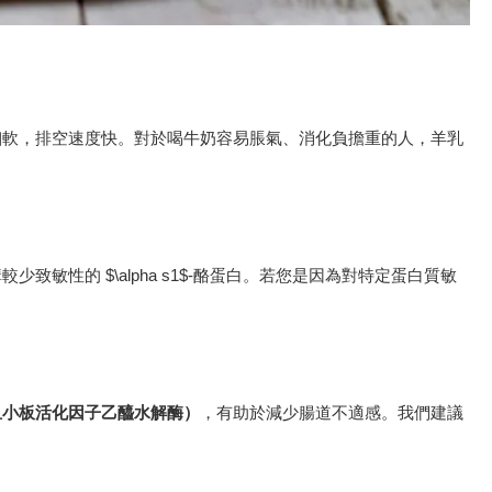
細軟，排空速度快。對於喝牛奶容易脹氣、消化負擔重的人，羊乳
構較少致敏性的
$\alpha s1$
-酪蛋白。若您是因為對特定蛋白質敏
（血小板活化因子乙醯水解酶）
，有助於減少腸道不適感。我們建議
。