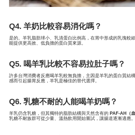
Q4. 羊奶比較容易消化嗎？
是的。羊乳脂肪球小、乳清蛋白比例高，在胃中形成的乳塊較
能提供更高效、低負擔的蛋白質來源。
Q5. 喝羊乳比較不容易拉肚子嗎？
許多台灣消費者反應喝羊乳較無負擔，主因是羊乳的蛋白質結
感而引起腸胃反應，羊乳是極佳的替代選擇。
Q6. 乳糖不耐的人能喝羊奶嗎？
羊乳仍含乳糖，但其獨特的脂肪結構與天然含有的
PAF-AH
乳糖不耐族群可從少量、溫熱飲用開始嘗試，讓腸道逐漸適應