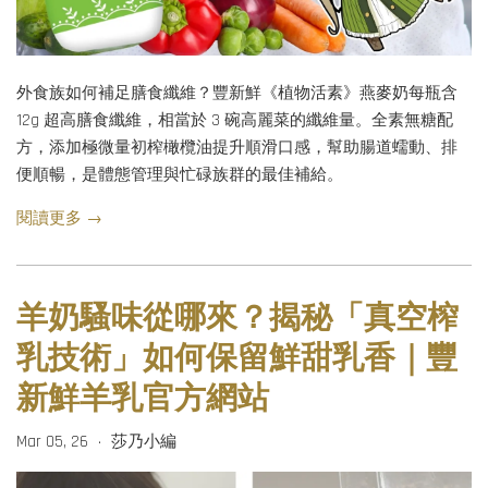
外食族如何補足膳食纖維？豐新鮮《植物活素》燕麥奶每瓶含
12g 超高膳食纖維，相當於 3 碗高麗菜的纖維量。全素無糖配
方，添加極微量初榨橄欖油提升順滑口感，幫助腸道蠕動、排
便順暢，是體態管理與忙碌族群的最佳補給。
閱讀更多 →
羊奶騷味從哪來？揭秘「真空榨
乳技術」如何保留鮮甜乳香｜豐
新鮮羊乳官方網站
Mar 05, 26
莎乃小編
•