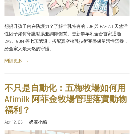
想提升孩子內在防護力？了解羊乳特有的 EGF 與 PAF-AH 天然活
性因子如何守護黏膜並調節體質。豐新鮮羊乳全台首家通過
CAS、GGM 等七項認證，搭配真空榨乳技術完整保留活性營養，
給全家人最天然的守護。
閱讀更多 →
不只是自動化：五梅牧場如何用
Afimilk 阿菲金牧場管理落實動物
福利？
Apr 12, 26
奶姬小編
•