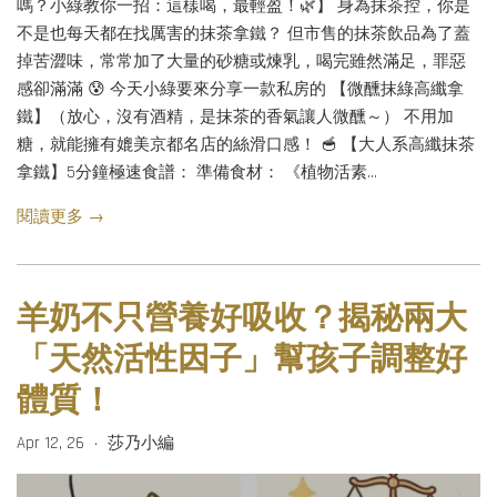
嗎？小綠教你一招：這樣喝，最輕盈！🌿】 身為抹茶控，你是
不是也每天都在找厲害的抹茶拿鐵？ 但市售的抹茶飲品為了蓋
掉苦澀味，常常加了大量的砂糖或煉乳，喝完雖然滿足，罪惡
感卻滿滿 😰 今天小綠要來分享一款私房的 【微醺抹綠高纖拿
鐵】（放心，沒有酒精，是抹茶的香氣讓人微醺～） 不用加
糖，就能擁有媲美京都名店的絲滑口感！ 🥣 【大人系高纖抹茶
拿鐵】5分鐘極速食譜： 準備食材： 《植物活素...
閱讀更多 →
羊奶不只營養好吸收？揭秘兩大
「天然活性因子」幫孩子調整好
體質！
Apr 12, 26
莎乃小編
•