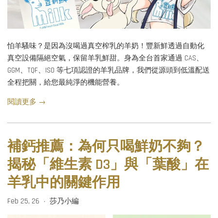
怕羊騷味？是因為沒喝過真空榨乳的羊奶！豐新鮮透過自動化
真空設備隔絕空氣，保留羊乳鮮甜。身為全台首家通過 CAS、
GGM、TQF、ISO 等七項認證的羊乳品牌，我們從源頭到低溫配送
全程把關，給您最純淨的機能營養。
閱讀更多 →
補鈣推薦：為何只喝鮮奶不夠？
揭秘「維生素 D3」與「葉酸」在
羊乳中的關鍵作用
Feb 25, 26
莎乃小編
•