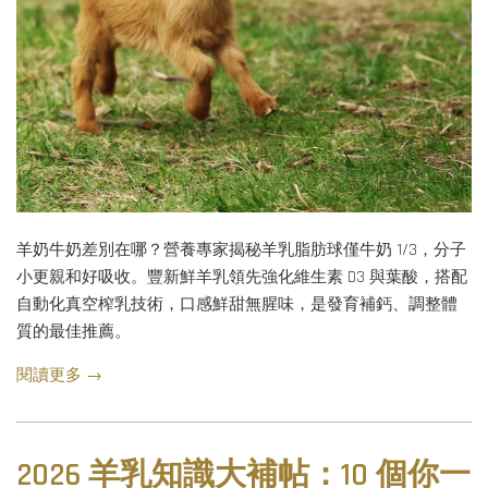
羊奶牛奶差別在哪？營養專家揭秘羊乳脂肪球僅牛奶 1/3，分子
小更親和好吸收。豐新鮮羊乳領先強化維生素 D3 與葉酸，搭配
自動化真空榨乳技術，口感鮮甜無腥味，是發育補鈣、調整體
質的最佳推薦。
閱讀更多 →
2026 羊乳知識大補帖：10 個你一