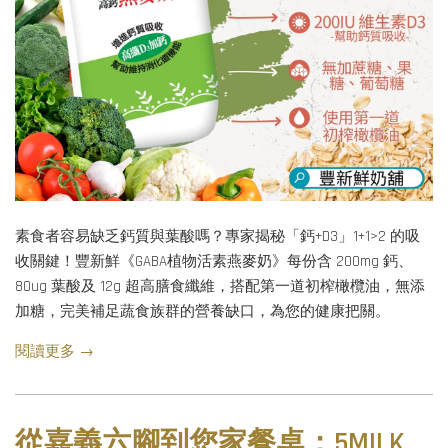
素食者容易缺乏鈣質與葉酸嗎？專家揭秘「鈣+D3」1+1>2 的吸
收關鍵！豐新鮮《GABA植物活素燕麥奶》每份含 200mg 鈣、
80ug 葉酸及 12g 超高膳食纖維，搭配第一道初榨橄欖油，無添
加糖，完美補足蔬食族群的營養缺口，為您的健康把關。
閱讀更多 →
從嘉義六腳到您家餐桌：5MILK