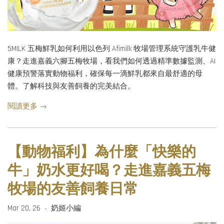
5MILK 五梅鮮乳如何利用以色列 Afimilk 牧場管理系統守護乳牛健
康？走進嘉義六腳五梅牧場，看我們如何透過精準數據監測、AI
健康預警落實動物福利，確保每一滴鮮乳都來自最舒適的母
體。了解科技與友善飼養的完美結合。
閱讀更多 →
【動物福利】為什麼「快樂的
牛」奶水更好喝？走進嘉義五梅
牧場的友善飼養日常
Mar 20, 26
奶姬小編
•