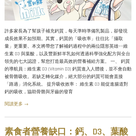
許多家長為了幫孩子補充鈣質，每天準時準備乳製品，卻發現
成長效果不如預期。其實，鈣質的「吸收率」往往比「攝取
量」更重要。本文將帶您了解補鈣過程中的兩位隱形英雄——維
生素 D3 與葉酸，以及豐新鮮羊乳如何透過科學強化配方與全台
領先的七大認證，幫您打造最高效的營養補給方案。 一、 鈣質
的導航員：維生素 D3 (Vitamin D3) 鈣質進入人體後，並不會自動
被骨骼吸收。若缺乏轉化媒介，絕大部分的鈣質可能會直接
「路過」消化系統。 提升吸收效率： 維生素 D3 能促進腸道對
鈣的吸收，協助骨骼與牙齒的發育
閱讀更多 →
素食者營養缺口：鈣、D3、葉酸