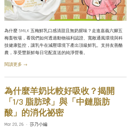
為什麼 5MILK 五梅鮮乳口感清甜且無奶腥味？走進嘉義六腳五
梅畜牧場，看我們如何透過動物福利認證、寬敞通風環境與科
技健康監控，讓乳牛在減壓環境下產出頂級鮮乳。支持友善酪
農，享受豐新鮮每日宅配直送的純淨營養。
閱讀更多 →
為什麼羊奶比較好吸收？揭開
「1/3 脂肪球」與「中鏈脂肪
酸」的消化祕密
Mar 20, 26
莎乃小編
•