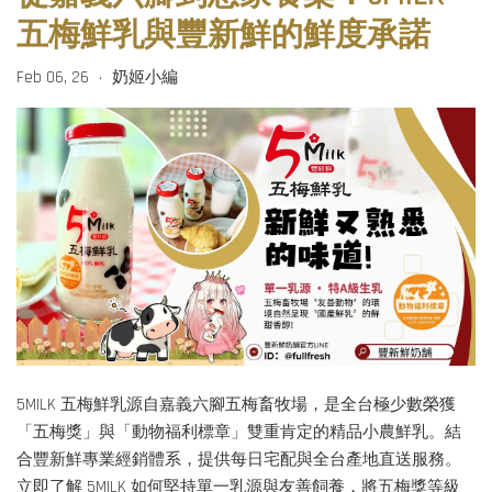
五梅鮮乳與豐新鮮的鮮度承諾
Feb 06, 26
奶姬小編
•
5MILK 五梅鮮乳源自嘉義六腳五梅畜牧場，是全台極少數榮獲
「五梅獎」與「動物福利標章」雙重肯定的精品小農鮮乳。結
合豐新鮮專業經銷體系，提供每日宅配與全台產地直送服務。
立即了解 5MILK 如何堅持單一乳源與友善飼養，將五梅獎等級