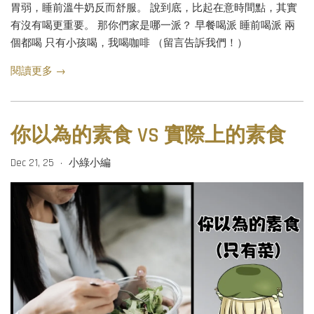
胃弱，睡前溫牛奶反而舒服。 說到底，比起在意時間點，其實
有沒有喝更重要。 那你們家是哪一派？ 早餐喝派 睡前喝派 兩
個都喝 只有小孩喝，我喝咖啡 （留言告訴我們！）
閱讀更多 →
你以為的素食 VS 實際上的素食
Dec 21, 25
小綠小編
•