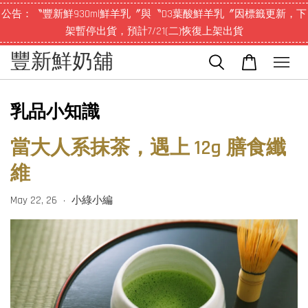
公告：〝豐新鮮930ml鮮羊乳〞與〝D3葉酸鮮羊乳〞因標籤更新，下
架暫停出貨，預計7/21(二)恢復上架出貨
豐新鮮奶舖
乳品小知識
當大人系抹茶，遇上 12g 膳食纖
維
May 22, 26
小綠小編
•