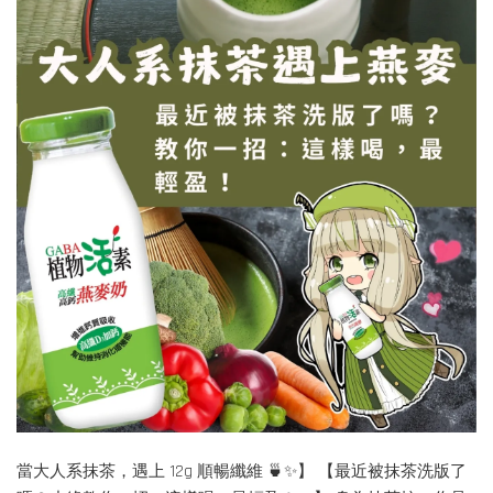
當大人系抹茶，遇上 12g 順暢纖維 🍵✨】 【最近被抹茶洗版了