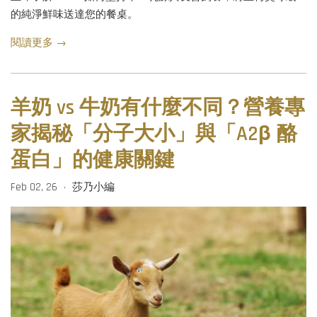
的純淨鮮味送達您的餐桌。
閱讀更多 →
羊奶 vs 牛奶有什麼不同？營養專
家揭秘「分子大小」與「A2β 酪
蛋白」的健康關鍵
Feb 02, 26
莎乃小編
•