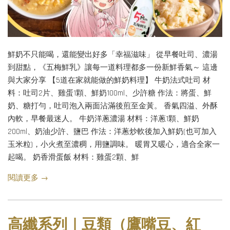
鮮奶不只能喝，還能變出好多「幸福滋味」 從早餐吐司、濃湯
到甜點，《五梅鮮乳》讓每一道料理都多一份新鮮香氣～ 這邊
與大家分享 【5道在家就能做的鮮奶料理】 牛奶法式吐司 材
料：吐司2片、雞蛋1顆、鮮奶100ml、少許糖 作法：將蛋、鮮
奶、糖打勻，吐司泡入兩面沾滿後煎至金黃。 香氣四溢、外酥
內軟，早餐最迷人。 牛奶洋蔥濃湯 材料：洋蔥1顆、鮮奶
200ml、奶油少許、鹽巴 作法：洋蔥炒軟後加入鮮奶(也可加入
玉米粒)，小火煮至濃稠，用鹽調味。 暖胃又暖心，適合全家一
起喝。 奶香滑蛋飯 材料：雞蛋2顆、鮮
閱讀更多 →
高纖系列｜豆類（鷹嘴豆、紅