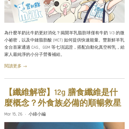
為什麼羊奶比牛奶更好消化？揭開羊乳脂肪球僅有牛奶 1/3 的微
小祕密，以及中鏈脂肪酸 (MCT) 如何提供快速能量。豐新鮮羊乳
全台首家通過 CAS、GGM 等七項認證，搭配自動化真空榨乳，給
家人最純淨的小分子營養補給。
閱讀更多 →
【纖維解密】12g 膳食纖維是什
麼概念？外食族必備的順暢救星
Mar 15, 26
小綠小編
•