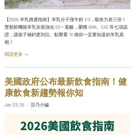
【2026 羊乳挑選指南】羊乳分子僅牛奶 1/3，吸收力差三倍！
豐新鮮機能羊乳全面強化 D3 + 葉酸，榮獲 GGM、CAS 等七項認
證，讓孩子補鈣更到位。點擊看 10 個你一定要知道的羊乳真
相！
閱讀更多 →
美國政府公布最新飲食指南！健
康飲食新趨勢報你知
Jan 23, 26
莎乃小編
•